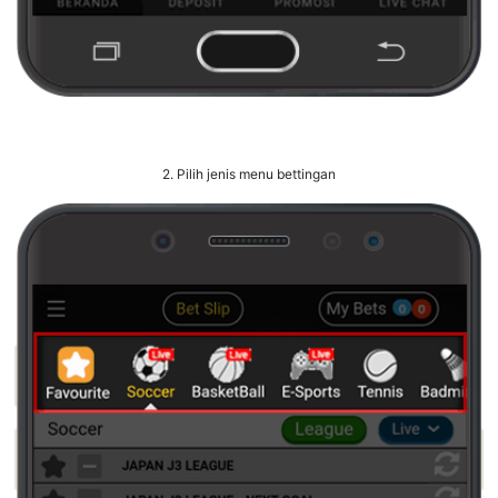
2. Pilih jenis menu bettingan