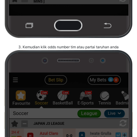
3. Kemudian klik odds number tim atau partai taruhan anda