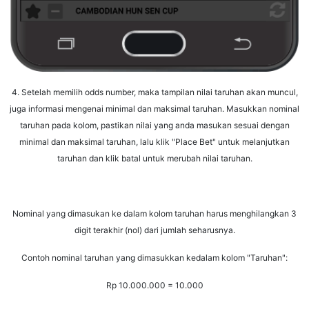
4. Setelah memilih odds number, maka tampilan nilai taruhan akan muncul,
juga informasi mengenai minimal dan maksimal taruhan. Masukkan nominal
taruhan pada kolom, pastikan nilai yang anda masukan sesuai dengan
minimal dan maksimal taruhan, lalu klik "Place Bet" untuk melanjutkan
taruhan dan klik batal untuk merubah nilai taruhan.
Nominal yang dimasukan ke dalam kolom taruhan harus menghilangkan 3
digit terakhir (nol) dari jumlah seharusnya.
Contoh nominal taruhan yang dimasukkan kedalam kolom "Taruhan":
Rp 10.000.000 = 10.000