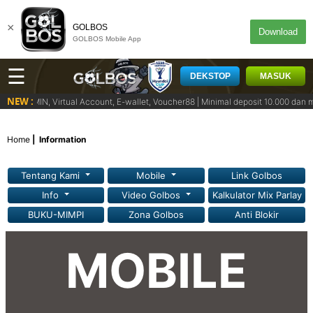
×
GOLBOS
Download
GOLBOS Mobile App
☰
DEKSTOP
MASUK
NEW :
BIAYA ADMIN, Virtual Account, E-wallet, Voucher88 | Minimal deposit 10.00
Home
Information
Tentang Kami
Mobile
Link Golbos
Info
Video Golbos
Kalkulator Mix Parlay
BUKU-MIMPI
Zona Golbos
Anti Blokir
MOBILE