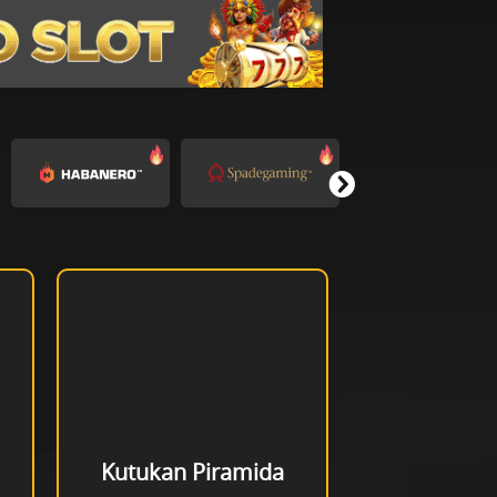
Kutukan Piramida