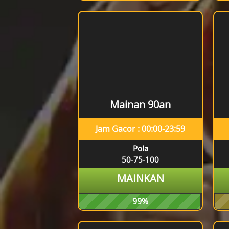
Mainan 90an
Jam Gacor : 00:00-23:59
Pola
50-75-100
MAINKAN
99%