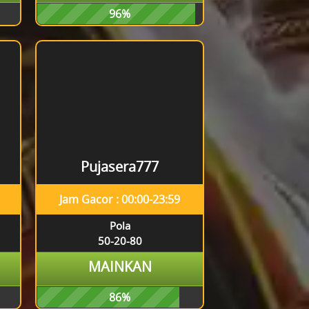
96%
Pujasera777
Jam Gacor : 00:00-23:59
Pola
50-20-80
MAINKAN
86%