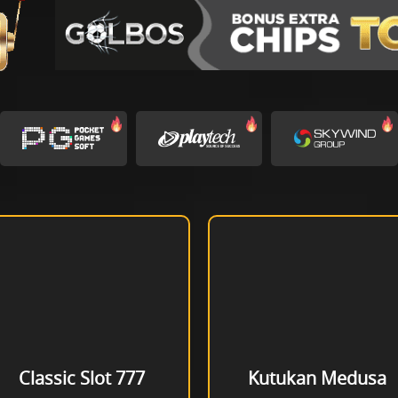
Classic Slot 777
Kutukan Medusa