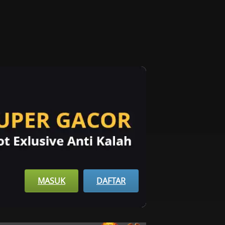
MASUK
DAFTAR