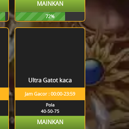
MAINKAN
72%
Ultra Gatot kaca
Jam Gacor : 00:00-23:59
Pola
40-50-75
MAINKAN