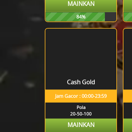
MAINKAN
84%
Cash Gold
Jam Gacor : 00:00-23:59
Pola
20-50-100
MAINKAN